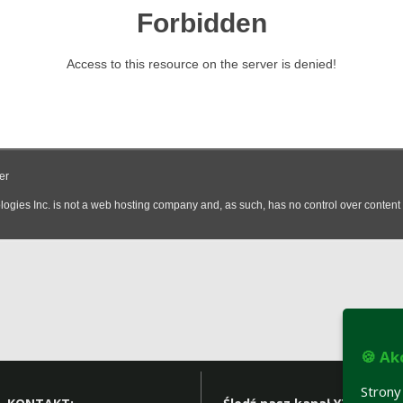
🍪 Ak
Strony