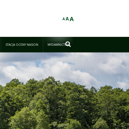
A
A
A

STACJA OCENY NASION
WYDAWNICTWA