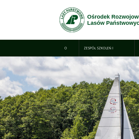
Przejdź do treści
Ośrodek Rozwojow
Lasów Państwowyc
O
ZESPÓŁ SZKOLEŃ I
NAS
TURYSTYKI