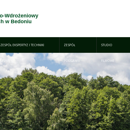
o-Wdrożeniowy
h w Bedoniu
ZESPÓŁ EKSPERTYZ I TECHNIKI
ZESPÓŁ
STUDIO
LEŚNEJ
POLIGRAFII
FILMOWE