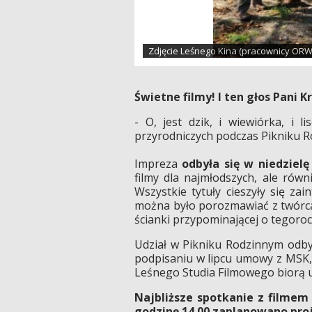
Zdjęcie Leśnego Kina (pracownicy ORWL
Świetne filmy! I ten głos Pani 
- O, jest dzik, i wiewiórka, i l
przyrodniczych podczas Pikniku 
Impreza
odbyła się w niedzielę
filmy dla najmłodszych, ale równ
Wszystkie tytuły cieszyły się z
można było porozmawiać z twórcami
ścianki przypominającej o tegoro
Udział w Pikniku Rodzinnym odby
podpisaniu w lipcu umowy z MSK,
Leśnego Studia Filmowego biorą u
Najbliższe spotkanie z filmem
godzinę 14.00 zaplanowano proj