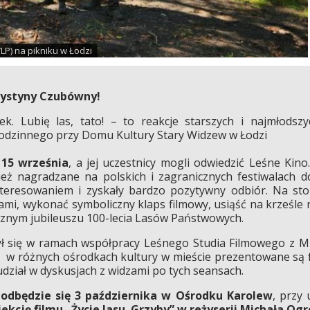
P) na pikniku w Łodzi
Krystyny Czubówny!
isek. Lubię las, tato! – to reakcje starszych i najmłods
Rodzinnego przy Domu Kultury Stary Widzew w Łodzi
 15 września
, a jej uczestnicy mogli odwiedzić Leśne Ki
ież nagradzane na polskich i zagranicznych festiwalach d
ainteresowaniem i zyskały bardzo pozytywny odbiór. Na s
, wykonać symboliczny klaps filmowy, usiąść na krześle reż
cznym jubileuszu 100-lecia Lasów Państwowych.
ł się w ramach współpracy Leśnego Studia Filmowego z Mie
 w różnych ośrodkach kultury w mieście prezentowane są f
dział w dyskusjach z widzami po tych seansach.
 odbędzie się 3 października w Ośrodku Karolew
, przy 
ekcję filmu „Życie lasu. Grzyby” w reżyserii Michała O