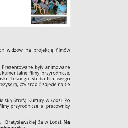
zych widzów na projekcję filmów
no. Prezentowane były animowane
okumentalne filmy przyrodnicze.
toisku Leśnego Studia Filmowego
ysera, czy zrobić zdjęcie na tle
jską Strefą Kultury w Łodzi. Po
ilmy przyrodnicze, a pracownicy
ul. Bratysławskiej 6a w Łodzi.
Na
grodowczyka.